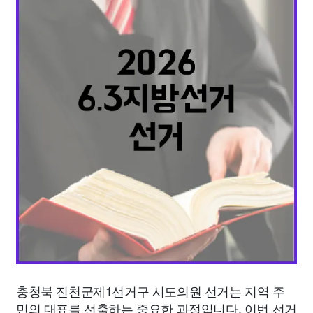
종교
사회
정치
건강
의료
의학
경제
마케팅
부동산
외국어
교육
교통
생활
기타
충청북 진천군제1선거구 시도의원 선거는 지역 주
민의 대표를 선출하는 중요한 과정입니다. 이번 선거