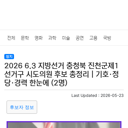
전체
문학
영화
과학
미술
공연
고용
국방
법률
음악
드라마
보험
연예인
만화
환경
보건
정치
2026 6.3 지방선거 충청북 진천군제1
질병
가요
방송
일상
주식
암호화폐
블록체인
선거구 시도의원 후보 총정리｜기호·정
당·경력 한눈에 (2명)
결혼
육아
반려동물
패션
미용
증권
인테리어
Last Updated :
2026-05-23
요리
상품리뷰
원예
금융
게임
스포츠
사진
후보자 정보
대출
자동차
취미
여행
맛집
IT
컴퓨터
기술