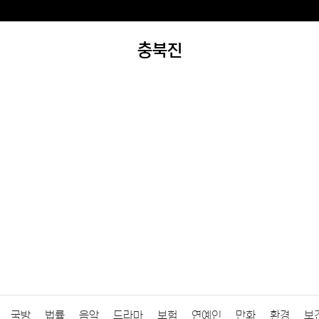
충북진
국방
법률
음악
드라마
보험
연예인
만화
환경
보