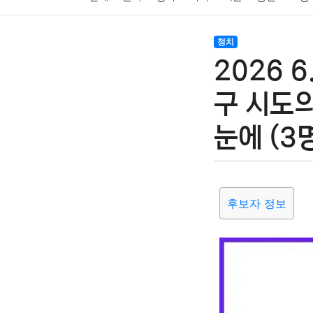
암호화폐
블록체인
결혼
육아
반려동물
정치
2026 
여행
맛집
IT
컴퓨터
기술
종교
사회
구 시도
눈에 (3
후보자 정보