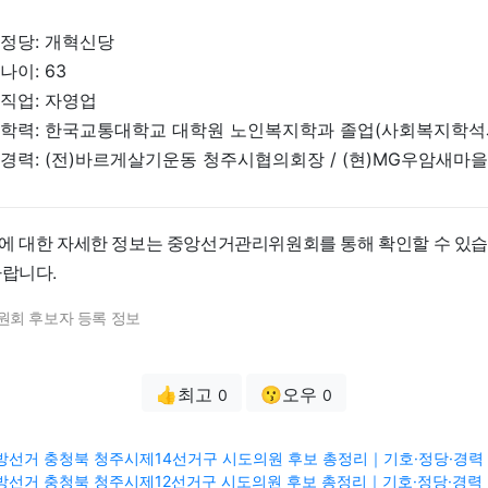
정당: 개혁신당
나이: 63
직업: 자영업
학력: 한국교통대학교 대학원 노인복지학과 졸업(사회복지학석
경력: (전)바르게살기운동 청주시협의회장 / (현)MG우암새마
에 대한 자세한 정보는 중앙선거관리위원회를 통해 확인할 수 있습
바랍니다.
원회 후보자 등록 정보
👍최고
😗오우
0
0
3 지방선거 충청북 청주시제14선거구 시도의원 후보 총정리｜기호·정당·경력 
3 지방선거 충청북 청주시제12선거구 시도의원 후보 총정리｜기호·정당·경력 