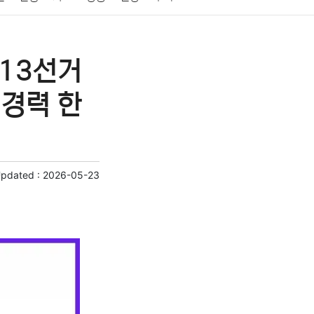
게임
스포츠
사진
대출
자동차
취미
제13선거
교육
교통
생활
기타
경력 한
Updated :
2026-05-23