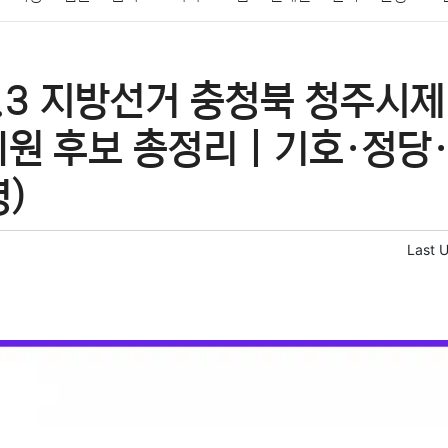
패션
미용
증권
인테리어
요리
상품리뷰
원예
금융
6.3 지방선거 충청북 청주시
정치
건강
의료
의학
경제
마케팅
부동산
외국어
의원 후보 총정리｜기호·정당·
명)
Last 