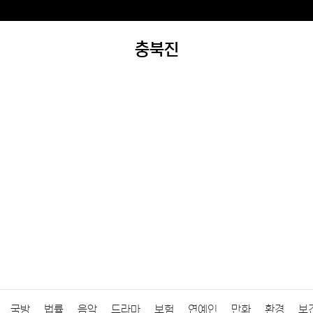
충북진
국방
법률
음악
드라마
보험
연예인
만화
환경
보