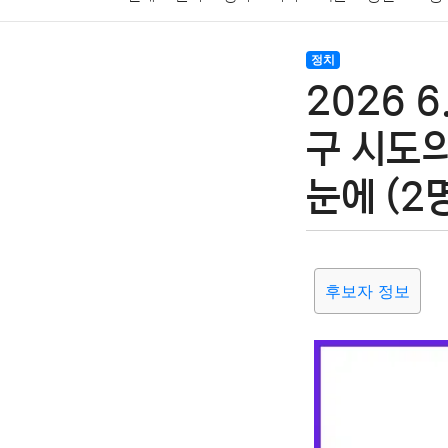
암호화폐
블록체인
결혼
육아
반려동물
정치
2026 
여행
맛집
IT
컴퓨터
기술
종교
사회
구 시도
눈에 (2
후보자 정보