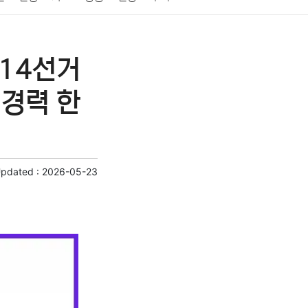
게임
스포츠
사진
대출
자동차
취미
제14선거
교육
교통
생활
기타
경력 한
Updated :
2026-05-23