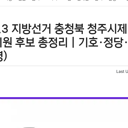
패션
미용
증권
인테리어
요리
상품리뷰
원예
금융
6.3 지방선거 충청북 청주시
정치
건강
의료
의학
경제
마케팅
부동산
외국어
의원 후보 총정리｜기호·정당·
명)
Last 