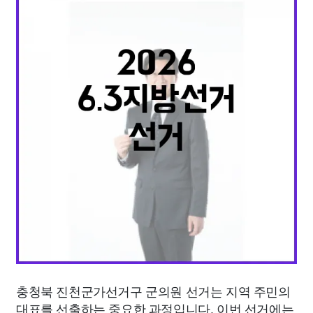
종교
사회
정치
건강
의료
의학
경제
마케팅
부동산
외국어
교육
교통
생활
기타
충청북 진천군가선거구 군의원 선거는 지역 주민의
대표를 선출하는 중요한 과정입니다. 이번 선거에는