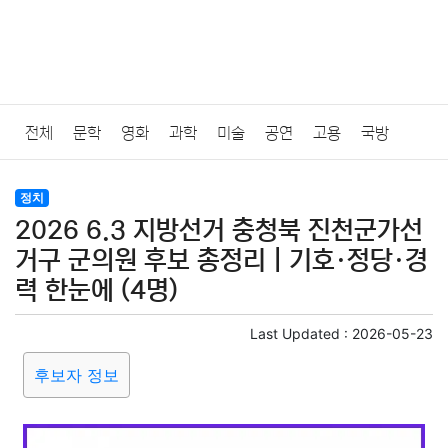
전체
문학
영화
과학
미술
공연
고용
국방
법률
음악
드라마
보험
연예인
만화
환경
보건
정치
2026 6.3 지방선거 충청북 진천군가선
질병
가요
방송
일상
주식
암호화폐
블록체인
거구 군의원 후보 총정리｜기호·정당·경
력 한눈에 (4명)
결혼
육아
반려동물
패션
미용
증권
인테리어
Last Updated :
2026-05-23
요리
상품리뷰
원예
금융
게임
스포츠
사진
후보자 정보
대출
자동차
취미
여행
맛집
IT
컴퓨터
기술