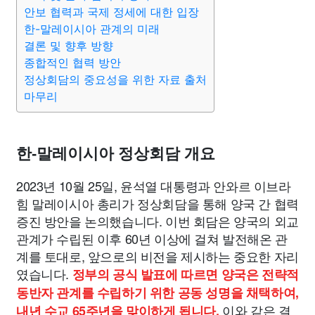
종교
사회
정치
건강
의료
의학
경제
마케팅
안보 협력과 국제 정세에 대한 입장
한-말레이시아 관계의 미래
결론 및 향후 방향
부동산
외국어
교육
교통
생활
기타
종합적인 협력 방안
정상회담의 중요성을 위한 자료 출처
마무리
한-말레이시아 정상회담 개요
2023년 10월 25일, 윤석열 대통령과 안와르 이브라
힘 말레이시아 총리가 정상회담을 통해 양국 간 협력
증진 방안을 논의했습니다. 이번 회담은 양국의 외교
관계가 수립된 이후 60년 이상에 걸쳐 발전해온 관
계를 토대로, 앞으로의 비전을 제시하는 중요한 자리
였습니다.
정부의 공식 발표에 따르면 양국은 전략적
동반자 관계를 수립하기 위한 공동 성명을 채택하여,
이와 같은 결
내년 수교 65주년을 맞이하게 됩니다.