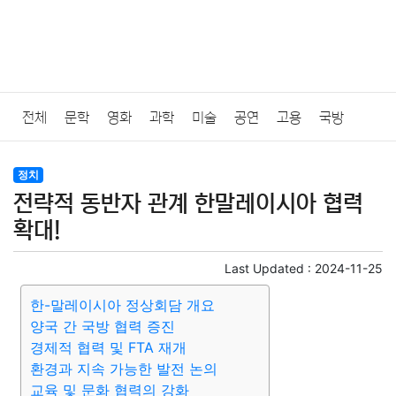
전체
문학
영화
과학
미술
공연
고용
국방
법률
음악
드라마
보험
연예인
만화
환경
보건
정치
전략적 동반자 관계 한말레이시아 협력
질병
가요
방송
일상
주식
암호화폐
블록체인
확대!
결혼
육아
반려동물
패션
미용
증권
인테리어
Last Updated :
2024-11-25
한-말레이시아 정상회담 개요
요리
상품리뷰
원예
금융
게임
스포츠
사진
양국 간 국방 협력 증진
경제적 협력 및 FTA 재개
대출
자동차
취미
여행
맛집
IT
컴퓨터
기술
환경과 지속 가능한 발전 논의
교육 및 문화 협력의 강화