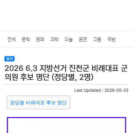
전체
문학
영화
과학
미술
공연
고용
국방
법률
음악
드라마
보험
연예인
만화
환경
보건
정치
2026 6.3 지방선거 진천군 비례대표 군
질병
가요
방송
일상
주식
암호화폐
블록체인
의원 후보 명단 (정당별, 2명)
결혼
육아
반려동물
패션
미용
증권
인테리어
Last Updated :
2026-05-23
정당별 비례대표 후보 명단
요리
상품리뷰
원예
금융
게임
스포츠
사진
대출
자동차
취미
여행
맛집
IT
컴퓨터
기술