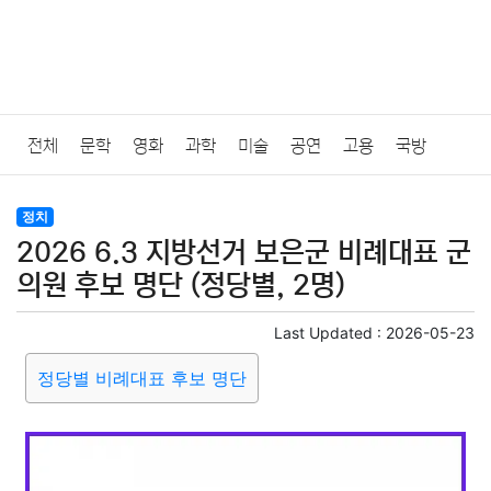
전체
문학
영화
과학
미술
공연
고용
국방
법률
음악
드라마
보험
연예인
만화
환경
보건
정치
2026 6.3 지방선거 보은군 비례대표 군
질병
가요
방송
일상
주식
암호화폐
블록체인
의원 후보 명단 (정당별, 2명)
결혼
육아
반려동물
패션
미용
증권
인테리어
Last Updated :
2026-05-23
정당별 비례대표 후보 명단
요리
상품리뷰
원예
금융
게임
스포츠
사진
대출
자동차
취미
여행
맛집
IT
컴퓨터
기술