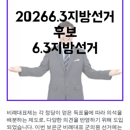
종교
사회
정치
건강
의료
의학
경제
마케팅
부동산
외국어
교육
교통
생활
기타
비례대표제는 각 정당이 얻은 득표율에 따라 의석을
배분하는 제도로, 다양한 의견을 반영하기 위해 도입
되었습니다. 이번 보은군 비례대표 군의원 선거에는