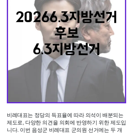
종교
사회
정치
건강
의료
의학
경제
마케팅
부동산
외국어
교육
교통
생활
기타
비례대표는 정당의 득표율에 따라 의석이 배분되는
제도로, 다양한 의견을 의회에 반영하기 위한 제도입
니다. 이번 음성군 비례대표 군의원 선거에는 두 개