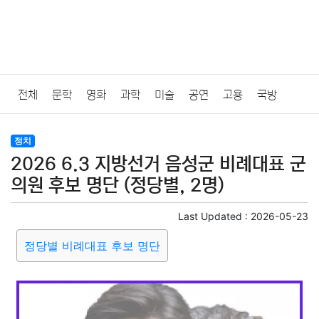
전체
문학
영화
과학
미술
공연
고용
국방
법률
음악
드라마
보험
연예인
만화
환경
보건
정치
2026 6.3 지방선거 음성군 비례대표 군
질병
가요
방송
일상
주식
암호화폐
블록체인
의원 후보 명단 (정당별, 2명)
결혼
육아
반려동물
패션
미용
증권
인테리어
Last Updated :
2026-05-23
정당별 비례대표 후보 명단
요리
상품리뷰
원예
금융
게임
스포츠
사진
대출
자동차
취미
여행
맛집
IT
컴퓨터
기술