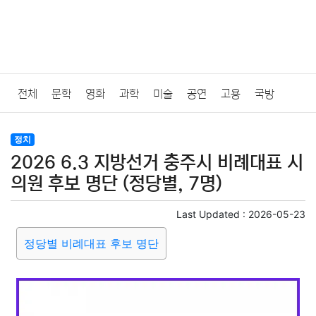
전체
문학
영화
과학
미술
공연
고용
국방
법률
음악
드라마
보험
연예인
만화
환경
보건
정치
2026 6.3 지방선거 충주시 비례대표 시
질병
가요
방송
일상
주식
암호화폐
블록체인
의원 후보 명단 (정당별, 7명)
결혼
육아
반려동물
패션
미용
증권
인테리어
Last Updated :
2026-05-23
정당별 비례대표 후보 명단
요리
상품리뷰
원예
금융
게임
스포츠
사진
대출
자동차
취미
여행
맛집
IT
컴퓨터
기술