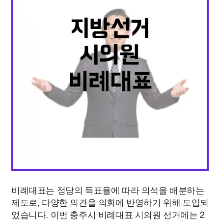
종교
사회
정치
건강
의료
의학
경제
마케팅
부동산
외국어
교육
교통
생활
기타
비례대표는 정당의 득표율에 따라 의석을 배분하는
제도로, 다양한 의견을 의회에 반영하기 위해 도입되
었습니다. 이번 충주시 비례대표 시의원 선거에는 2